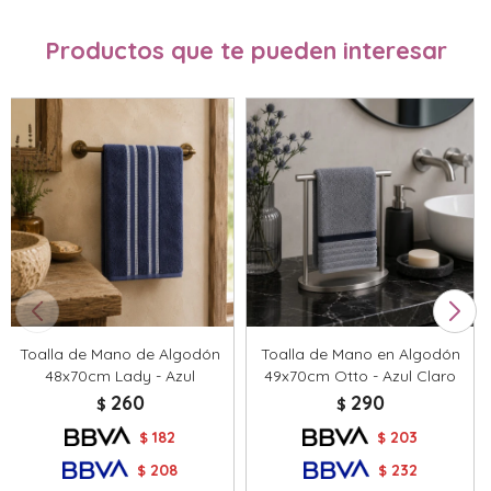
Productos que te pueden interesar
Toalla de Mano de Algodón
Toalla de Mano en Algodón
48x70cm Lady - Azul
49x70cm Otto - Azul Claro
260
290
$
$
182
203
$
$
208
232
$
$