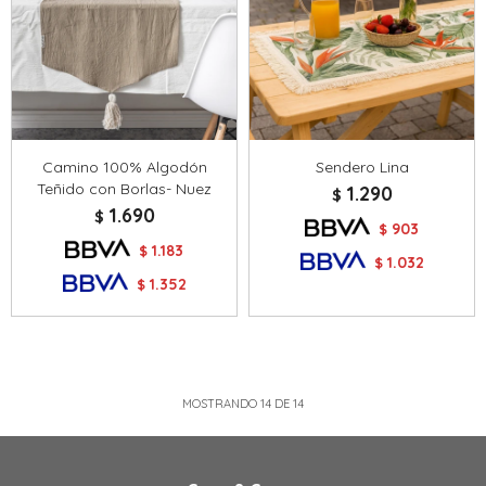
Camino 100% Algodón
Sendero Lina
Teñido con Borlas- Nuez
1.290
$
1.690
$
903
$
1.183
$
1.032
$
1.352
$
MOSTRANDO
14
DE
14