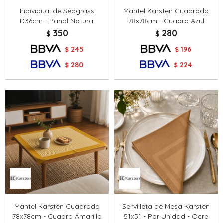
Individual de Seagrass
Mantel Karsten Cuadrado
D36cm - Panal Natural
78x78cm - Cuadro Azul
350
280
$
$
245
196
$
$
280
224
$
$
Mantel Karsten Cuadrado
Servilleta de Mesa Karsten
78x78cm - Cuadro Amarillo
51x51 - Por Unidad - Ocre