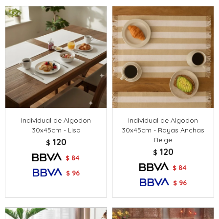
Individual de Algodon
Individual de Algodon
30x45cm - Liso
30x45cm - Rayas Anchas
Beige
120
$
120
$
84
$
84
$
96
$
96
$