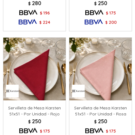
280
250
$
$
196
175
$
$
224
200
$
$
Servilleta de Mesa Karsten
Servilleta de Mesa Karsten
51x51 - Por Unidad - Rojo
51x51 - Por Unidad - Rosa
250
250
$
$
175
175
$
$