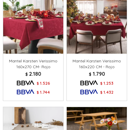
Mantel Karsten Verissimo
Mantel Karsten Verissimo
160x270 CM- Rojo
160x220 CM - Rojo
2.180
1.790
$
$
1.526
1.253
$
$
1.744
1.432
$
$