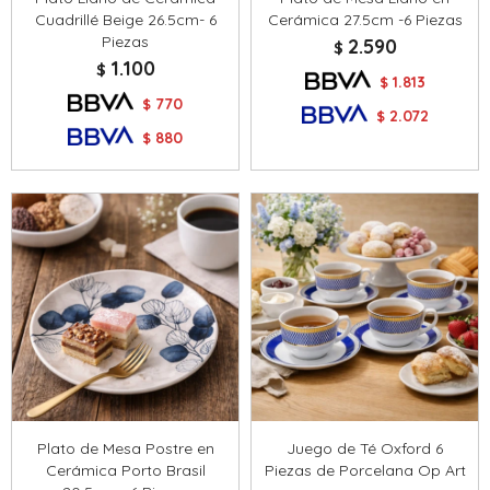
Cuadrillé Beige 26.5cm- 6
Cerámica 27.5cm -6 Piezas
Piezas
2.590
$
1.100
$
1.813
$
770
$
2.072
$
880
$
Plato de Mesa Postre en
Juego de Té Oxford 6
Cerámica Porto Brasil
Piezas de Porcelana Op Art