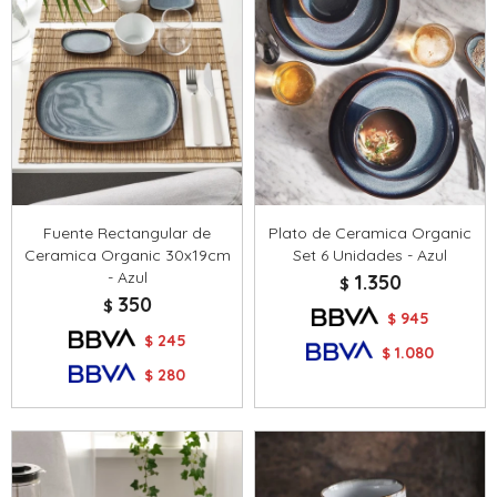
Fuente Rectangular de
Plato de Ceramica Organic
Ceramica Organic 30x19cm
Set 6 Unidades - Azul
- Azul
1.350
$
350
$
945
$
245
$
1.080
$
280
$