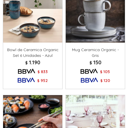
Bowl de Ceramica Organic
Mug Ceramica Organic -
Set 6 Unidades - Azul
Gris
1.190
150
$
$
833
105
$
$
952
120
$
$