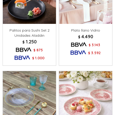
Palitos para Sushi Set 2
Plato llano Vidrio
Unidades Aladdin
4.490
$
1.250
$
3.143
$
875
$
3.592
$
1.000
$