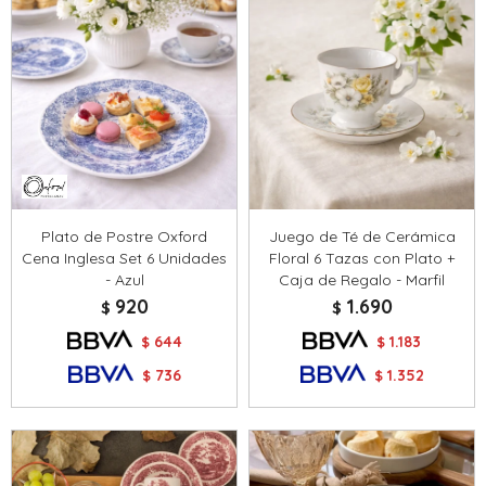
Plato de Postre Oxford
Juego de Té de Cerámica
Cena Inglesa Set 6 Unidades
Floral 6 Tazas con Plato +
- Azul
Caja de Regalo - Marfil
920
1.690
$
$
644
1.183
$
$
736
1.352
$
$