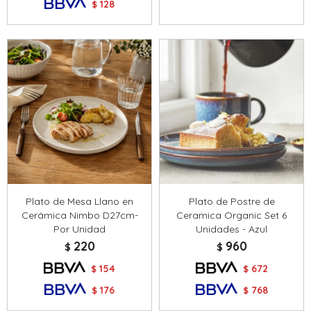
128
$
Plato de Mesa Llano en
Plato de Postre de
Cerámica Nimbo D27cm-
Ceramica Organic Set 6
Por Unidad
Unidades - Azul
220
960
$
$
154
672
$
$
176
768
$
$