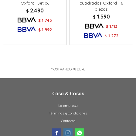
Oxford- Set x6
cuadrados Oxford - 6
piezas
2.490
$
1.590
$
1.743
$
1.113
$
1.992
$
1.272
$
MOSTRANDO
48
DE
48
Casa & Cosas
La empresa
Términos y condiciones
Contacto


