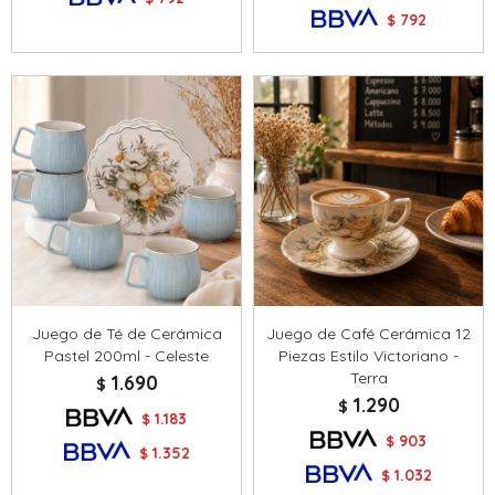
792
$
Juego de Té de Cerámica
Juego de Café Cerámica 12
Pastel 200ml - Celeste
Piezas Estilo Victoriano -
Terra
1.690
$
1.290
$
1.183
$
903
$
1.352
$
1.032
$