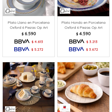
Plato Llano en Porcelana
Plato Hondo en Porcelana
Oxford 6 Piezas Op Art
Oxford 6 Piezas Op Art
6.590
4.590
$
$
4.613
3.213
$
$
5.272
3.672
$
$