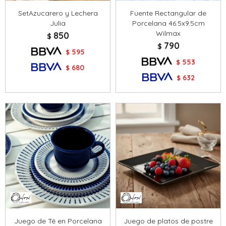
SetAzucarero y Lechera
Fuente Rectangular de
Julia
Porcelana 46.5x9.5cm
Wilmax
850
$
790
$
595
$
553
$
680
$
632
$
Juego de Té en Porcelana
Juego de platos de postre