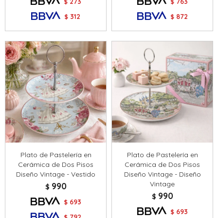
273
763
$
$
312
872
$
$
Plato de Pastelería en
Plato de Pastelería en
Cerámica de Dos Pisos
Cerámica de Dos Pisos
Diseño Vintage - Vestido
Diseño Vintage - Diseño
Vintage
990
$
990
$
693
$
693
$
792
$