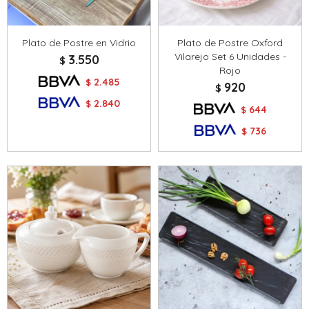
Plato de Postre en Vidrio
Plato de Postre Oxford
Vilarejo Set 6 Unidades -
3.550
$
Rojo
2.485
$
920
$
2.840
$
644
$
736
$