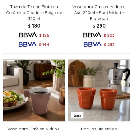
Taza de Té con Plato en
Vaso para Cafe en Vidrio y
Cerámica Cuadrille Beige de
Asa 220ml - Por Unidad -
350ml
Plateado
180
290
$
$
126
203
$
$
144
232
$
$
Vaso para Cafe en Vidrio y
Pocillos Bialetti de