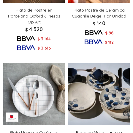
Plato de Postre en
Plato Postre de Cerámica
Porcelana Oxford 6 Piezas
Cuadrillé Beige- Por Unidad
Op Art
140
$
4.520
$
98
$
3.164
$
112
$
3.616
$
Plato Llano de Cerámica
Plato de Mesa Llano en