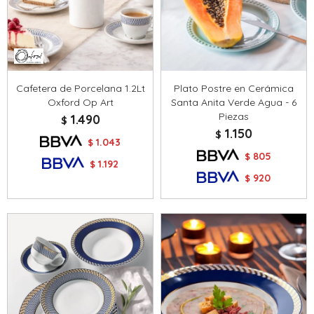
Cafetera de Porcelana 1.2Lt
Plato Postre en Cerámica
Oxford Op Art
Santa Anita Verde Agua - 6
Piezas
1.490
$
1.150
$
1.043
$
805
$
1.192
$
920
$