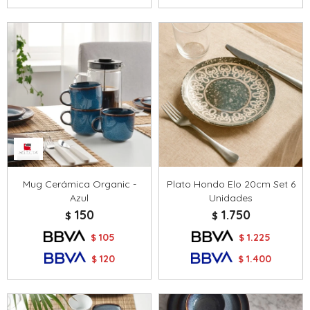
Mug Cerámica Organic -
Plato Hondo Elo 20cm Set 6
Azul
Unidades
150
1.750
$
$
105
1.225
$
$
120
1.400
$
$