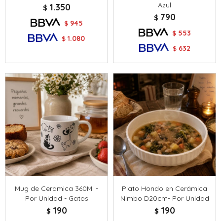
Azul
1.350
$
790
$
945
$
553
$
1.080
$
632
$
Mug de Ceramica 360Ml -
Plato Hondo en Cerámica
Por Unidad - Gatos
Nimbo D20cm- Por Unidad
190
190
$
$