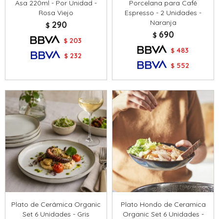
Asa 220ml - Por Unidad -
Porcelana para Café
Rosa Viejo
Espresso - 2 Unidades -
Naranja
290
$
690
$
203
$
483
$
232
$
552
$
Plato de Cerámica Organic
Plato Hondo de Ceramica
Set 6 Unidades - Gris
Organic Set 6 Unidades -