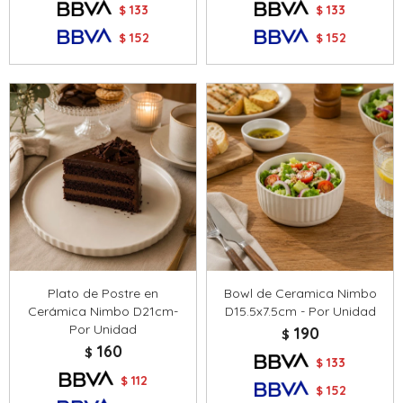
133
133
$
$
152
152
$
$
Plato de Postre en
Bowl de Ceramica Nimbo
Cerámica Nimbo D21cm-
D15.5x7.5cm - Por Unidad
Por Unidad
190
$
160
$
133
$
112
$
152
$