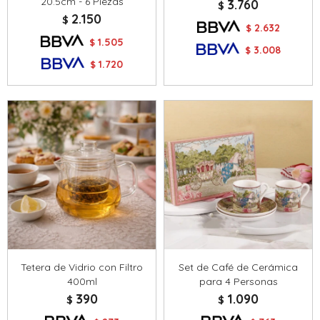
20.5cm - 6 Piezas
3.760
$
2.150
$
2.632
$
1.505
$
3.008
$
1.720
$
Tetera de Vidrio con Filtro
Set de Café de Cerámica
400ml
para 4 Personas
390
1.090
$
$