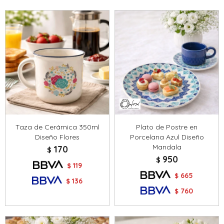
Taza de Cerámica 350ml
Plato de Postre en
Diseño Flores
Porcelana Azul Diseño
Mandala
170
$
950
$
119
$
665
$
136
$
760
$