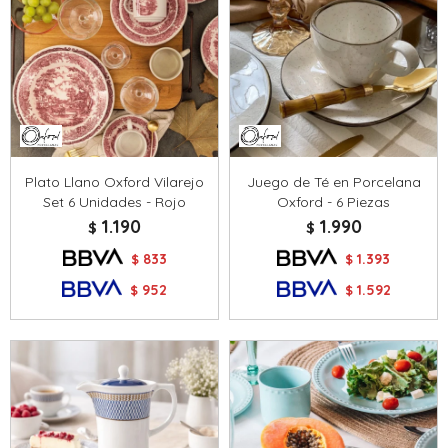
Plato Llano Oxford Vilarejo
Juego de Té en Porcelana
Set 6 Unidades - Rojo
Oxford - 6 Piezas
1.190
1.990
$
$
833
1.393
$
$
952
1.592
$
$