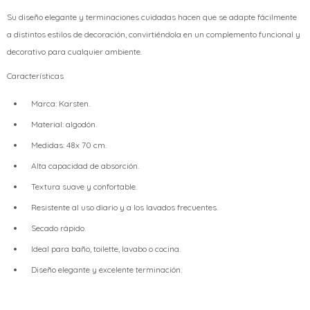
Su diseño elegante y terminaciones cuidadas hacen que se adapte fácilmente
a distintos estilos de decoración, convirtiéndola en un complemento funcional y
decorativo para cualquier ambiente.
Características
Marca: Karsten.
Material: algodón.
Medidas: 48x 70 cm.
Alta capacidad de absorción.
Textura suave y confortable.
Resistente al uso diario y a los lavados frecuentes.
Secado rápido.
Ideal para baño, toilette, lavabo o cocina.
Diseño elegante y excelente terminación.