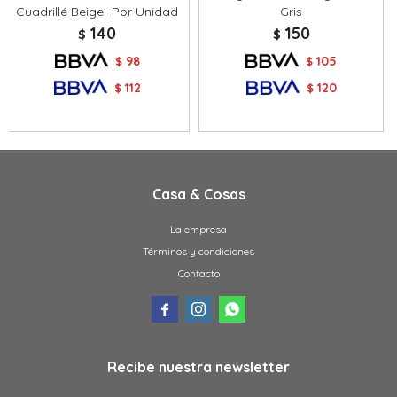
Cuadrillé Beige- Por Unidad
Gris
140
150
$
$
98
105
$
$
112
120
$
$
Casa & Cosas
La empresa
Términos y condiciones
Contacto



Recibe nuestra newsletter