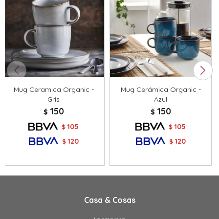
Mug Ceramica Organic -
Mug Cerámica Organic -
Gris
Azul
150
150
$
$
105
105
$
$
120
120
$
$
Casa & Cosas