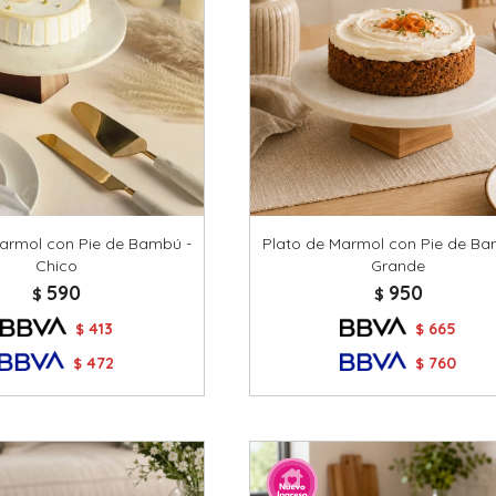
Marmol con Pie de Bambú -
Plato de Marmol con Pie de Ba
Chico
Grande
590
950
$
$
413
665
$
$
472
760
$
$