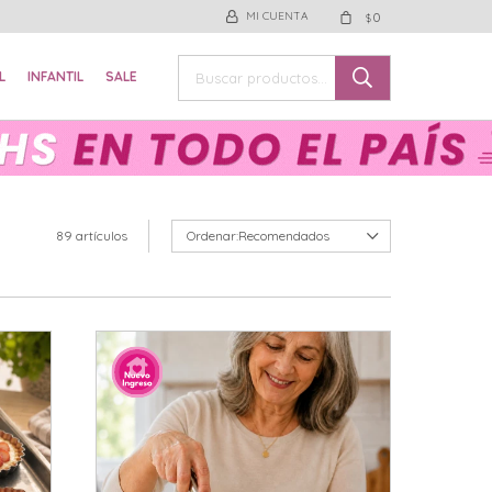
0
$
L
INFANTIL
SALE
89 artículos
Recomendados