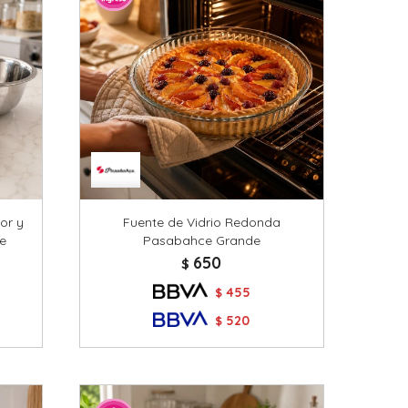
or y
Fuente de Vidrio Redonda
le
Pasabahce Grande
650
$
455
$
520
$