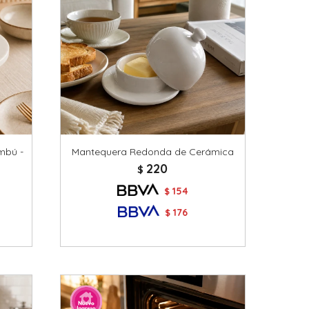
mbú -
Mantequera Redonda de Cerámica
220
$
154
$
176
$