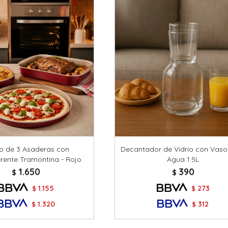
o de 3 Asaderas con
Decantador de Vidrio con Vaso
rente Tramontina - Rojo
Agua 1.5L
1.650
390
$
$
1.155
273
$
$
1.320
312
$
$