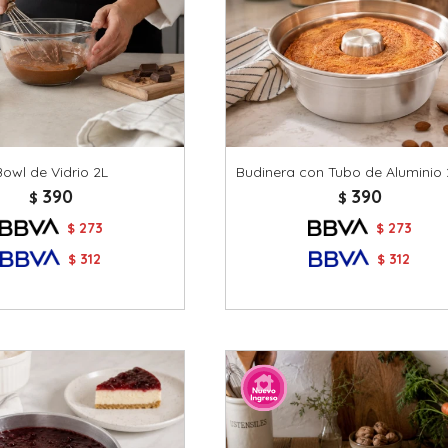
Bowl de Vidrio 2L
Budinera con Tubo de Aluminio
390
390
$
$
273
273
$
$
312
312
$
$