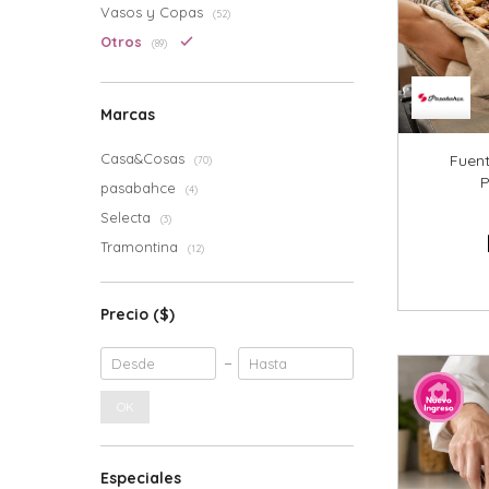
Vasos y Copas
(52)
Otros
(89)
Marcas
Casa&Cosas
Fuen
(70)
P
pasabahce
(4)
Selecta
(3)
Tramontina
(12)
Precio
($)
OK
Especiales