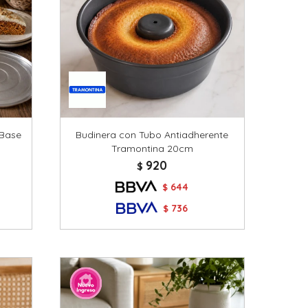
 Base
Budinera con Tubo Antiadherente
Tramontina 20cm
920
$
644
$
736
$