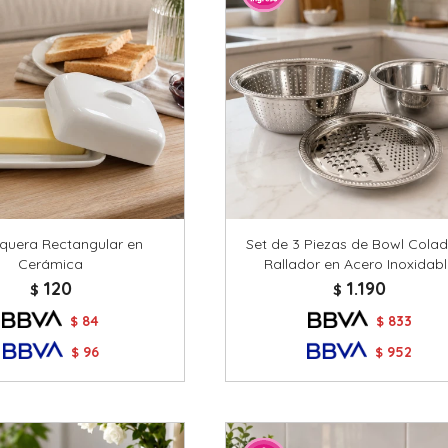
quera Rectangular en
Set de 3 Piezas de Bowl Colad
Cerámica
Rallador en Acero Inoxidab
120
1.190
$
$
84
833
$
$
96
952
$
$