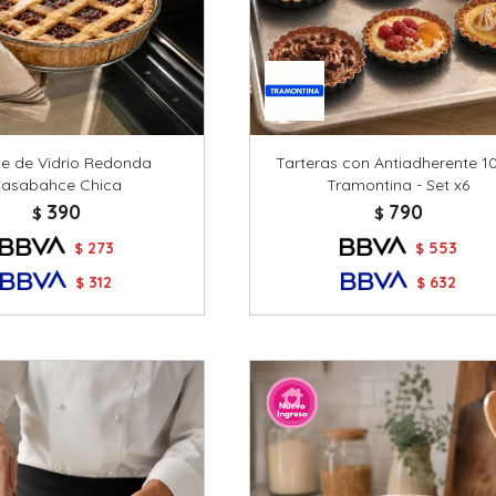
te de Vidrio Redonda
Tarteras con Antiadherente 
asabahce Chica
Tramontina - Set x6
390
790
$
$
273
553
$
$
312
632
$
$