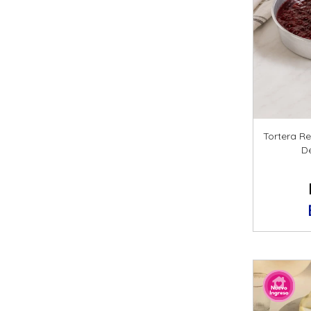
Tortera R
D