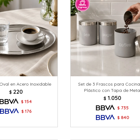
Oval en Acero Inoxidable
Set de 3 Frascos para Cocin
Plástico con Tapa de Meta
220
$
1.050
$
154
$
735
$
176
$
840
$