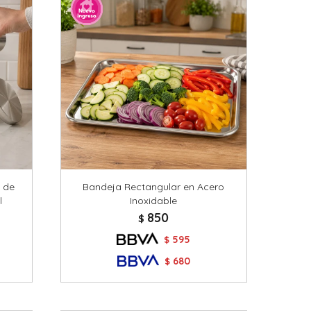
a de
Bandeja Rectangular en Acero
l
Inoxidable
850
$
595
$
680
$