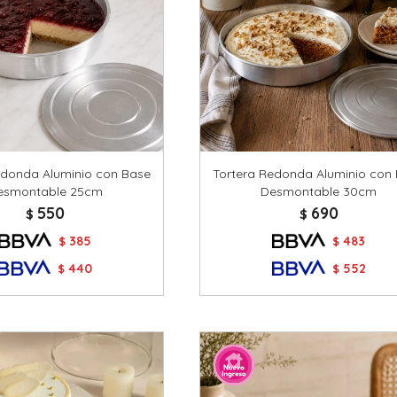
edonda Aluminio con Base
Tortera Redonda Aluminio con
esmontable 25cm
Desmontable 30cm
550
690
$
$
385
483
$
$
440
552
$
$