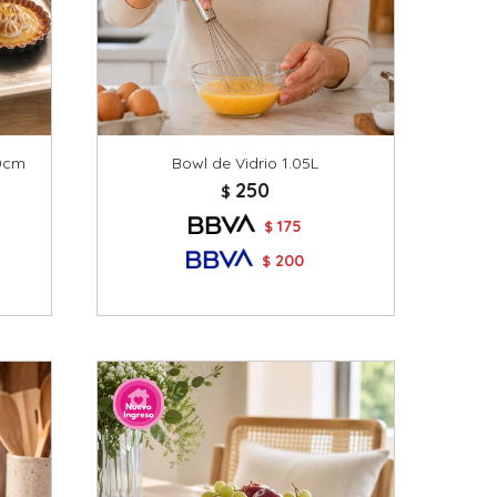
10cm
Bowl de Vidrio 1.05L
250
$
175
$
200
$