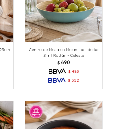
 23cm
Centro de Mesa en Melamina Interior
Simil Rattán - Celeste
690
$
483
$
552
$