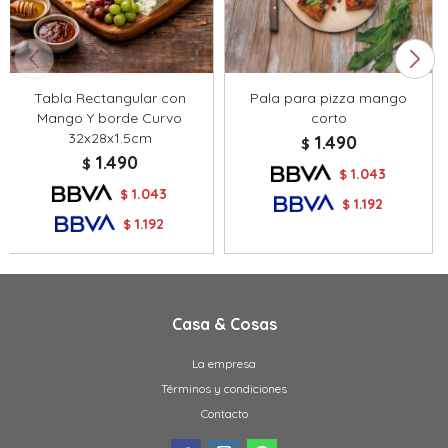
Tabla Rectangular con
Pala para pizza mango
Mango Y borde Curvo
corto
32x28x1.5cm
1.490
$
1.490
$
1.043
$
1.043
$
1.192
$
1.192
$
Casa & Cosas
La empresa
Términos y condiciones
Contacto