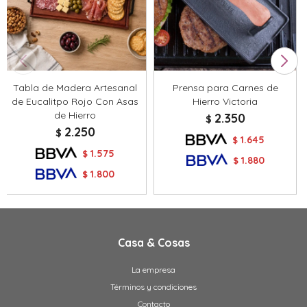
Tabla de Madera Artesanal
Prensa para Carnes de
de Eucalitpo Rojo Con Asas
Hierro Victoria
de Hierro
2.350
$
2.250
$
1.645
$
1.575
$
1.880
$
1.800
$
Casa & Cosas
La empresa
Términos y condiciones
Contacto