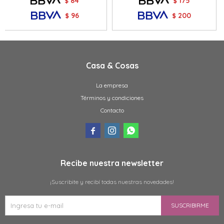
84
175
$
$
96
200
$
$
Casa & Cosas
La empresa
Términos y condiciones
Contacto



Recibe nuestra newsletter
¡Suscribite y recibí todas nuestras novedades!
SUSCRIBIRME