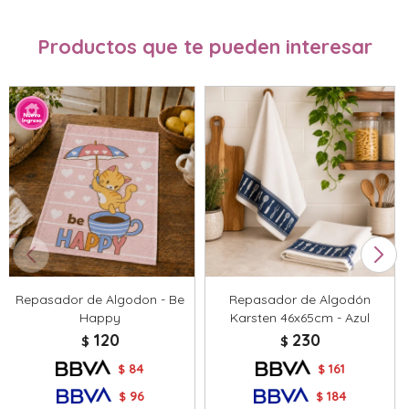
Productos que te pueden interesar
Repasador de Algodon - Be
Repasador de Algodón
Happy
Karsten 46x65cm - Azul
120
230
$
$
84
161
$
$
96
184
$
$