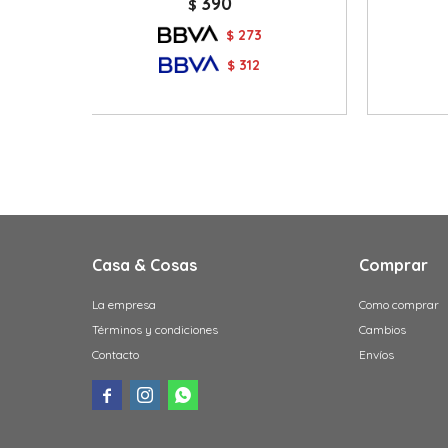
390
$
273
$
312
$
Casa & Cosas
Comprar
La empresa
Como comprar
Términos y condiciones
Cambios
Contacto
Envíos


