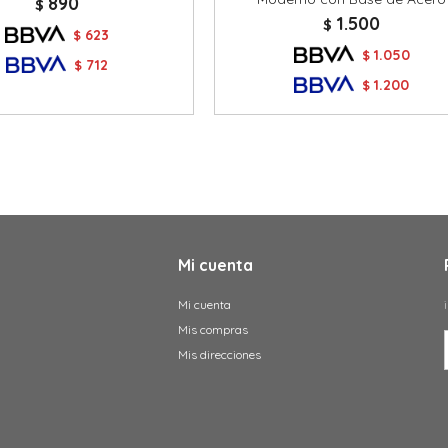
890
$
1.500
$
623
$
1.050
$
712
$
1.200
$
Mi cuenta
Mi cuenta
Mis compras
Mis direcciones