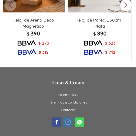
Reloj de Arena Deco
Reloj de Pared D30cm -
Magnético
Plata
390
890
$
$
273
623
$
$
312
712
$
$
Casa & Cosas
La empresa
Términos y condiciones
Contacto


