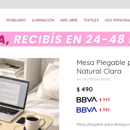
N
MOBILIARIO
ILUMINACIÓN
AIRE LIBRE
TEXTILES
USO PERSONA
Mesa Plegable 
Natural Clara
IMUS10imus10NC
490
$
343
$
392
$
Mesa plegable para desayuno