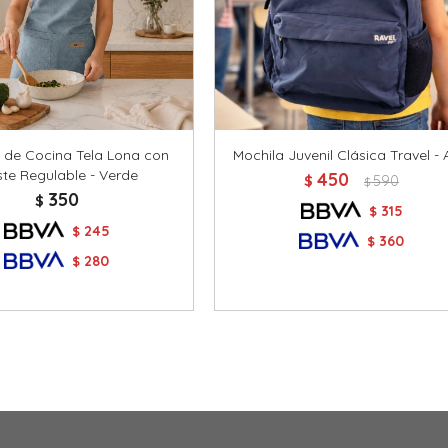
l de Cocina Tela Lona con
Mochila Juvenil Clásica Travel - 
ste Regulable - Verde
450
$
590
$
350
$
315
$
245
$
360
$
280
$