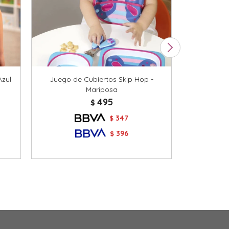
Azul
Juego de Cubiertos Skip Hop -
Mochila Inf
Mariposa
cm con B
Est
495
$
347
$
396
$