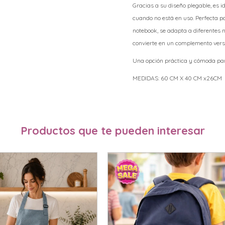
Gracias a su diseño plegable, es 
cuando no está en uso. Perfecta p
notebook, se adapta a diferentes 
convierte en un complemento versá
Una opción práctica y cómoda par
MEDIDAS: 60 CM X 40 CM x26CM
Productos que te pueden interesar