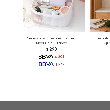
Necessaire Impermeable Ideal
Delanta
Maquillaje - Blanco
Aju
290
$
203
$
232
$