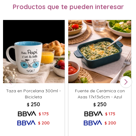
Productos que te pueden interesar
Taza en Porcelana 300ml -
Fuente de Cerámica con
Bicicleta
Asas 17x13x5cm - Azul
250
250
$
$
175
175
$
$
200
200
$
$