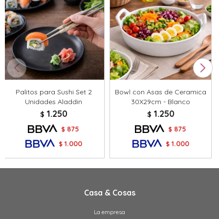
Palitos para Sushi Set 2
Bowl con Asas de Ceramica
Unidades Aladdin
30X29cm - Blanco
1.250
1.250
$
$
875
875
$
$
1.000
1.000
$
$
Casa & Cosas
La empresa