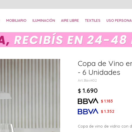
N
MOBILIARIO
ILUMINACIÓN
AIRE LIBRE
TEXTILES
USO PERSONA
Copa de Vino e
- 6 Unidades
Bavi402
1.690
$
1.183
$
1.352
$
Copa de vino de vidrio con d