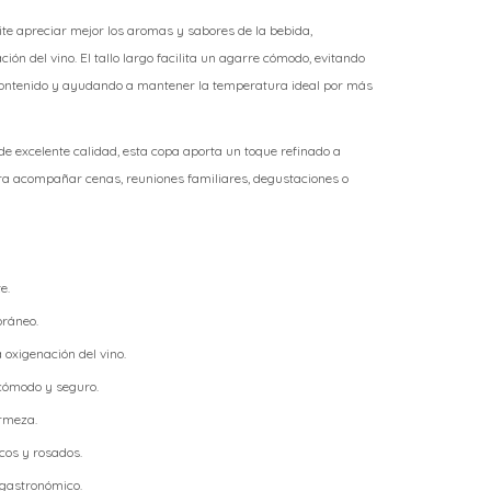
te apreciar mejor los aromas y sabores de la bebida,
ión del vino. El tallo largo facilita un agarre cómodo, evitando
 contenido y ayudando a mantener la temperatura ideal por más
de excelente calidad, esta copa aporta un toque refinado a
ara acompañar cenas, reuniones familiares, degustaciones o
e.
oráneo.
 oxigenación del vino.
 cómodo y seguro.
rmeza.
ncos y rosados.
 gastronómico.