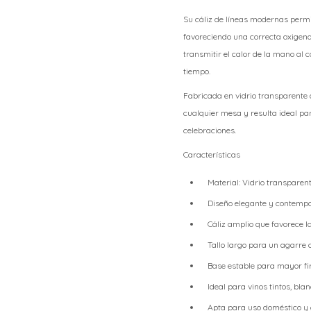
Su cáliz de líneas modernas permi
favoreciendo una correcta oxigenac
transmitir el calor de la mano al
tiempo.
Fabricada en vidrio transparente 
cualquier mesa y resulta ideal p
celebraciones.
Características
Material: Vidrio transparent
Diseño elegante y contemp
Cáliz amplio que favorece la
Tallo largo para un agarre
Base estable para mayor fi
Ideal para vinos tintos, bla
Apta para uso doméstico y