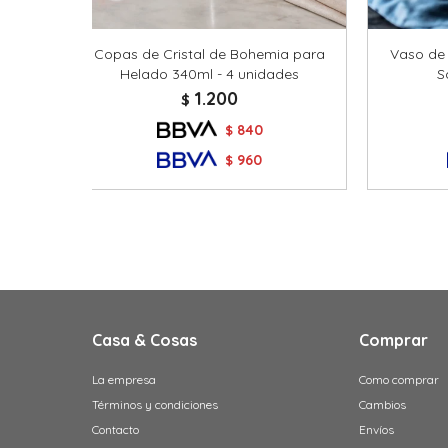
Copas de Cristal de Bohemia para
Vaso de 
Helado 340ml - 4 unidades
S
1.200
$
840
$
960
$
Casa & Cosas
Comprar
La empresa
Como comprar
Términos y condiciones
Cambios
Contacto
Envíos