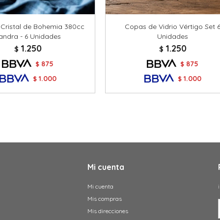
Cristal de Bohemia 380cc
Copas de Vidrio Vértigo Set 
andra - 6 Unidades
Unidades
1.250
1.250
$
$
875
875
$
$
1.000
1.000
$
$
Mi cuenta
Mi cuenta
Mis compras
Mis direcciones