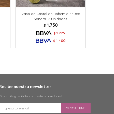
6
Vaso de Cristal de Bohemia 440cc
Copa de Vi
Sandra -6 Unidades
1.750
$
1.225
$
1.400
$
Recibe nuestra newsletter
¡Suscribite y recibí todas nuestras novedades!
SUSCRIBIRME