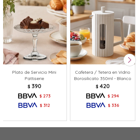
Plato de Servicio Mini
Cafetera / Tetera en Vidrio
Pattiserie
Borosilicato 350ml - Blanco
390
420
$
$
273
294
$
$
312
336
$
$