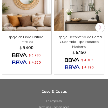
Espejo en Fibra Natural -
Espejo Decorativo de Pared
Estrellas
Cuadrado Tipo Mosaico
Moderno
5.400
$
6.150
$
3.780
$
4.305
$
4.320
$
4.920
$
Casa & Cosas
La empresa
Términos y condiciones