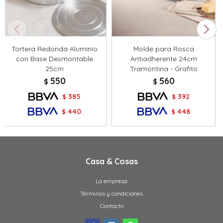
Tortera Redonda Aluminio
Molde para Rosca
con Base Desmontable
Antiadherente 24cm
25cm
Tramontina - Grafito
550
560
$
$
385
392
$
$
440
448
$
$
Casa & Cosas
La empresa
Términos y condiciones
Contacto