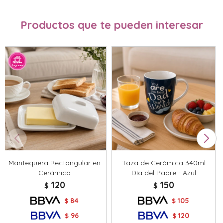
Productos que te pueden interesar
Mantequera Rectangular en
Taza de Cerámica 340ml
Cerámica
Día del Padre - Azul
120
150
$
$
84
105
$
$
96
120
$
$