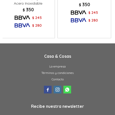
Acero Inoxidable
350
$
350
$
245
$
245
$
280
$
280
$
Casa & Cosas
La empresa
Términos y condiciones
Contacto



Recibe nuestra newsletter