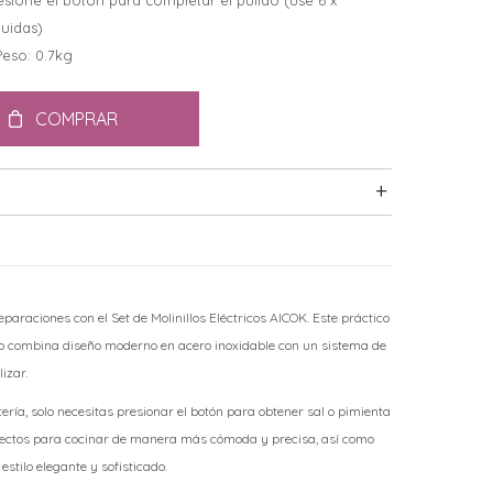
esione el botón para completar el pulido (use 6 x
luidas)
 Peso: 0.7kg
COMPRAR
eparaciones con el Set de Molinillos Eléctricos AICOK. Este práctico
co combina diseño moderno en acero inoxidable con un sistema de
lizar.
ría, solo necesitas presionar el botón para obtener sal o pimienta
rfectos para cocinar de manera más cómoda y precisa, así como
stilo elegante y sofisticado.