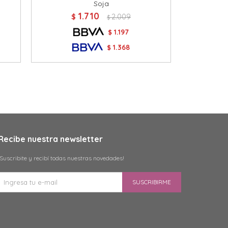
Soja
1.710
$
2.009
$
1.197
$
1.368
$
Recibe nuestra newsletter
¡Suscribite y recibí todas nuestras novedades!
SUSCRIBIRME