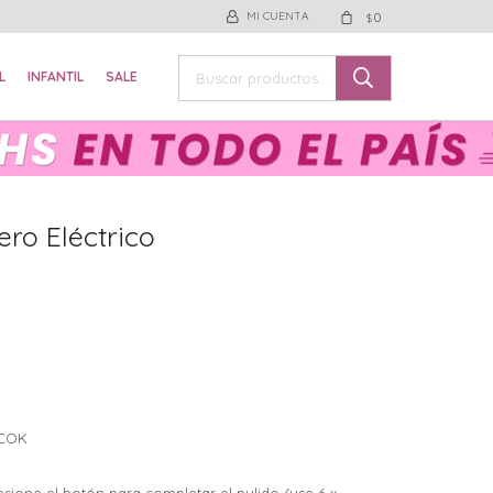
0
$
L
INFANTIL
SALE
ero Eléctrico
AICOK