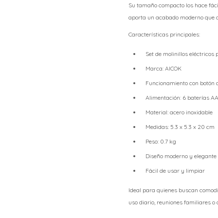
Su tamaño compacto los hace fáci
aporta un acabado moderno que c
Características principales:
Set de molinillos eléctricos
Marca: AICOK
Funcionamiento con botón 
Alimentación: 6 baterías AA
Material: acero inoxidable
Medidas: 5.3 x 5.3 x 20 cm
Peso: 0.7 kg
Diseño moderno y elegante
Fácil de usar y limpiar
Ideal para quienes buscan comodid
uso diario, reuniones familiares o