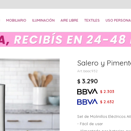
N
MOBILIARIO
ILUMINACIÓN
AIRE LIBRE
TEXTILES
USO PERSONA
Salero y Piment
baac932
3.290
$
2.303
$
2.632
$
Set de Molinillos Eléctricos 
- Fácil de usar