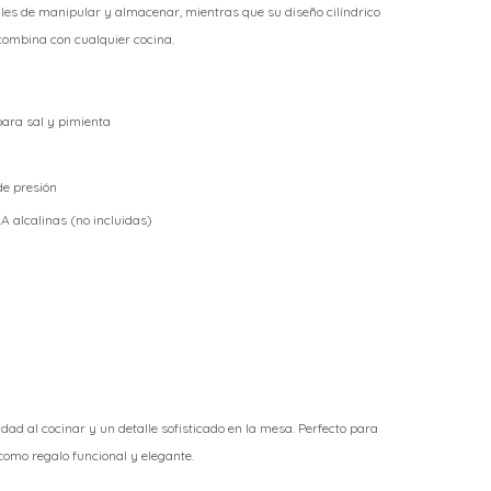
les de manipular y almacenar, mientras que su diseño cilíndrico
ombina con cualquier cocina.
 para sal y pimienta
de presión
A alcalinas (no incluidas)
ad al cocinar y un detalle sofisticado en la mesa. Perfecto para
 como regalo funcional y elegante.