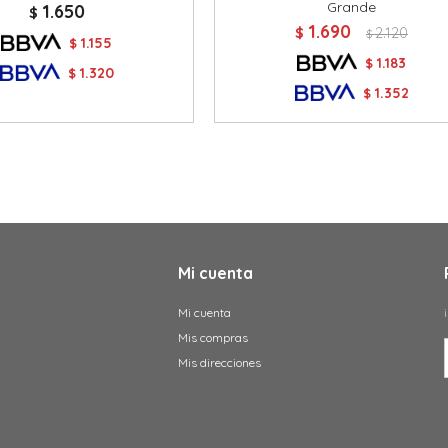
Grande
1.650
$
1.690
$
2.120
$
1.155
$
1.183
$
1.320
$
1.352
$
Mi cuenta
Mi cuenta
Mis compras
Mis direcciones