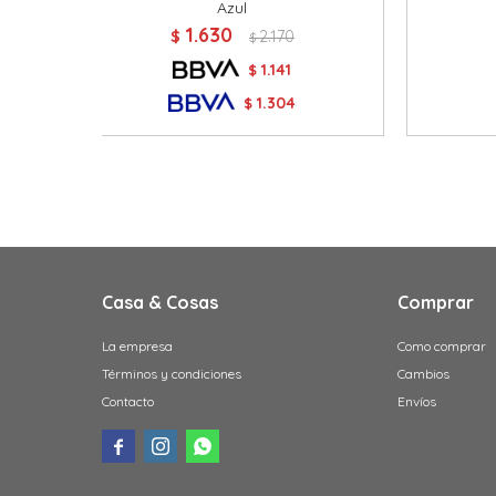
Azul
1.630
$
2.170
$
1.141
$
1.304
$
Casa & Cosas
Comprar
La empresa
Como comprar
Términos y condiciones
Cambios
Contacto
Envíos


