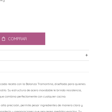
5kg.
COMPRAR
 cada receta con la Balanza Tramontina, diseñada para quienes
stilo. Su estructura de acero inoxidable le brinda resistencia,
 que combina perfectamente con cualquier cocina.
alta precisión, permite pesar ingredientes de manera clara y
 panadería y preparaciones que requieren medidas exactas. Su