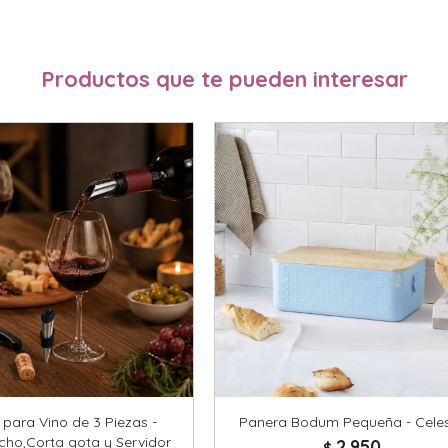
Productos que te pueden interesar
para Vino de 3 Piezas -
Panera Bodum Pequeña - Cele
ho,Corta gota y Servidor
2.950
$