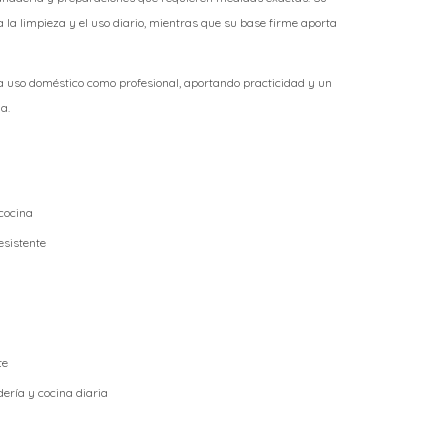
a la limpieza y el uso diario, mientras que su base firme aporta
a uso doméstico como profesional, aportando practicidad y un
a.
cocina
esistente
te
dería y cocina diaria