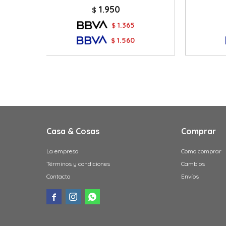
1.950
$
1.365
$
1.560
$
Casa & Cosas
Comprar
La empresa
Como comprar
Términos y condiciones
Cambios
Contacto
Envíos


