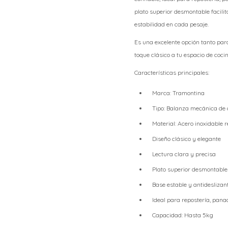
plato superior desmontable facilit
estabilidad en cada pesaje.
Es una excelente opción tanto par
toque clásico a tu espacio de cocin
Características principales:
Marca: Tramontina
Tipo: Balanza mecánica de 
Material: Acero inoxidable r
Diseño clásico y elegante
Lectura clara y precisa
Plato superior desmontable
Base estable y antideslizan
Ideal para repostería, pana
Capacidad: Hasta 5kg