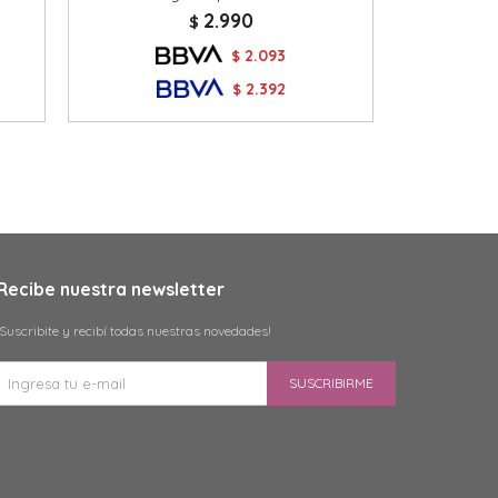
2.990
$
2.093
$
2.392
$
Recibe nuestra newsletter
¡Suscribite y recibí todas nuestras novedades!
SUSCRIBIRME