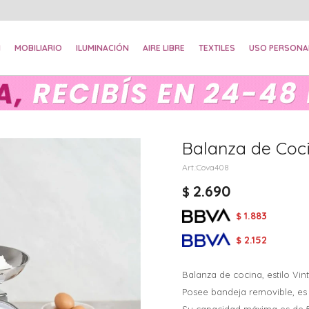
N
MOBILIARIO
ILUMINACIÓN
AIRE LIBRE
TEXTILES
USO PERSONA
Balanza de Coci
Cova408
2.690
$
1.883
$
2.152
$
Balanza de cocina, estilo Vin
Posee bandeja removible, es f