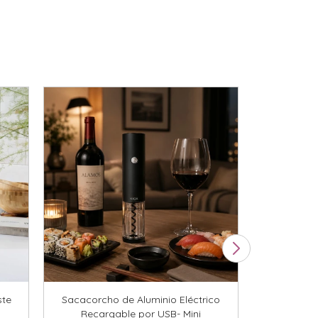
ste
Sacacorcho de Aluminio Eléctrico
Panera
Recargable por USB- Mini