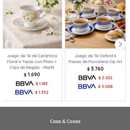
Juego de Té de Cerámica
Juego de Té Oxford 6
Floral 6 Tazas con Plato +
Piezas de Porcelana Op Art
Caja de Regalo - Marfil
3.760
$
1.690
$
2.632
$
1.183
$
3.008
$
1.352
$
Casa & Cosas