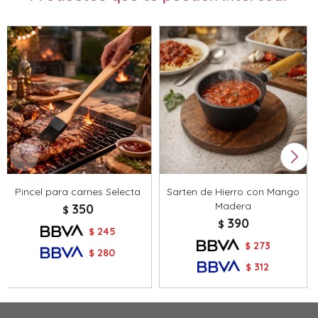
Pincel para carnes Selecta
Sarten de Hierro con Mango
Madera
350
$
390
$
245
$
273
$
280
$
312
$