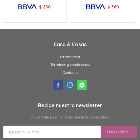
280
360
$
$
Casa & Cosas
La empresa
Términos y condiciones
Contacto



Recibe nuestra newsletter
¡Suscribite y recibí todas nuestras novedades!
SUSCRIBIRME