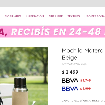
N
MOBILIARIO
ILUMINACIÓN
AIRE LIBRE
TEXTILES
USO PERSONA
Mochila Matera 
Beige
MAMA196Beige
2.499
$
1.749
$
1.999
$
Llevá tu experiencia matera a