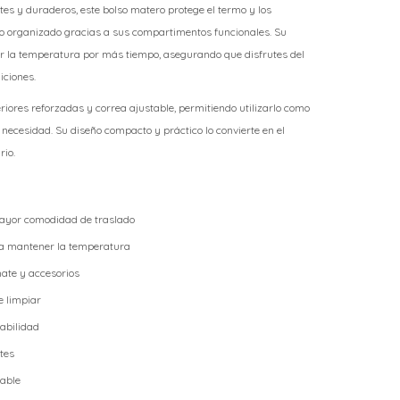
tes y duraderos, este bolso matero protege el termo y los
o organizado gracias a sus compartimentos funcionales. Su
ar la temperatura por más tiempo, asegurando que disfrutes del
iciones.
ores reforzadas y correa ajustable, permitiendo utilizarlo como
necesidad. Su diseño compacto y práctico lo convierte en el
rio.
mayor comodidad de traslado
 a mantener la temperatura
mate y accesorios
e limpiar
rabilidad
tes
table