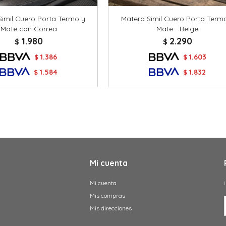
Simil Cuero Porta Termo y
Matera Simil Cuero Porta Term
Mate con Correa
Mate - Beige
1.980
2.290
$
$
1.386
1.603
$
$
1.584
1.832
$
$
Mi cuenta
Mi cuenta
Mis compras
Mis direcciones