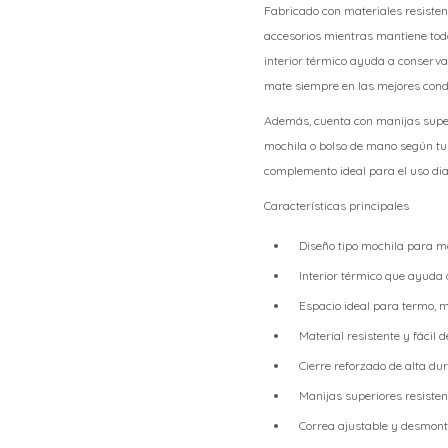
Fabricado con materiales resisten
accesorios mientras mantiene tod
interior térmico ayuda a conserv
mate siempre en las mejores cond
Además, cuenta con manijas superi
mochila o bolso de mano según tu 
complemento ideal para el uso dia
Características principales
Diseño tipo mochila para 
Interior térmico que ayuda
Espacio ideal para termo, 
Material resistente y fácil d
Cierre reforzado de alta du
Manijas superiores resisten
Correa ajustable y desmon