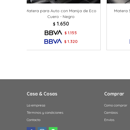
Matera para Auto con Manija de Eco
Matera 
Cuero - Negro
1.650
$
1.155
$
1.320
$
Casa & Cosas
Comprar
La empresa
Como comprar
Términos y condiciones
Cambios
Contacto
Envíos