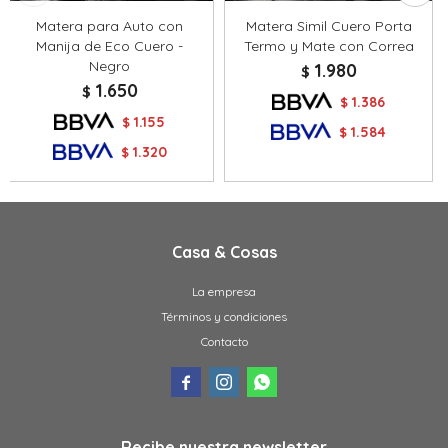
Matera para Auto con
Matera Simil Cuero Porta
Manija de Eco Cuero -
Termo y Mate con Correa
Negro
1.980
$
1.650
$
1.386
$
1.155
$
1.584
$
1.320
$
Casa & Cosas
La empresa
Términos y condiciones
Contacto



Recibe nuestra newsletter