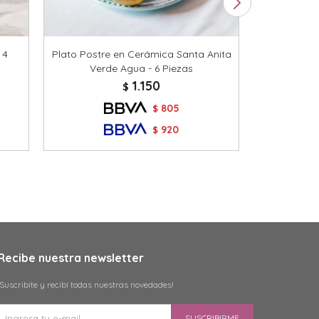
 4
Plato Postre en Cerámica Santa Anita
Omelet
Verde Agua - 6 Piezas
Antiadhe
1.150
$
805
$
920
$
Recibe nuestra newsletter
¡Suscribite y recibí todas nuestras novedades!
SUSCRIBIRME