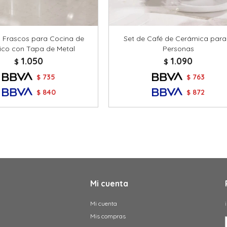
3 Frascos para Cocina de
Set de Café de Cerámica para
tico con Tapa de Metal
Personas
1.050
1.090
$
$
735
763
$
$
840
872
$
$
Mi cuenta
Mi cuenta
Mis compras