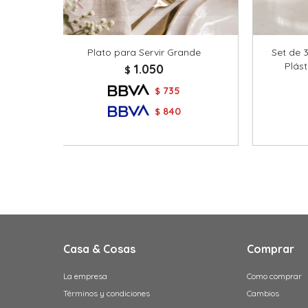
Plato para Servir Grande
Set de 
Plás
1.050
$
735
$
840
$
Casa & Cosas
Comprar
La empresa
Como comprar
Términos y condiciones
Cambios