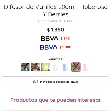
Difusor de Varillas 200ml - Tuberose
Y Berries
ardi2ARDI2TUBEROSE
1.350
$
945
$
1.080
$
Variantes:
Métodos y costos de envío
Productos que te pueden interesar