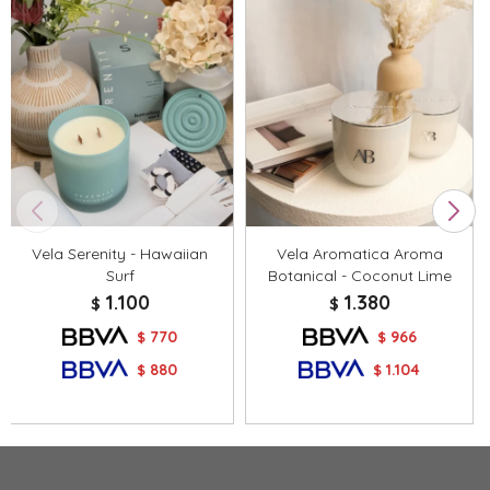
Vela Serenity - Hawaiian
Vela Aromatica Aroma
Surf
Botanical - Coconut Lime
1.100
1.380
$
$
770
966
$
$
880
1.104
$
$