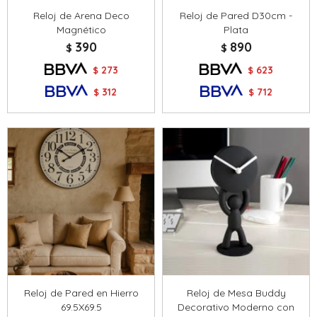
Reloj de Arena Deco
Reloj de Pared D30cm -
Magnético
Plata
390
890
$
$
273
623
$
$
312
712
$
$
Reloj de Pared en Hierro
Reloj de Mesa Buddy
69.5X69.5
Decorativo Moderno con