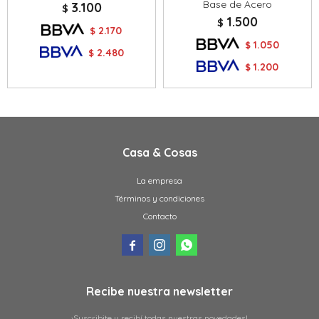
Base de Acero
3.100
$
1.500
$
2.170
$
1.050
$
2.480
$
1.200
$
Casa & Cosas
La empresa
Términos y condiciones
Contacto



Recibe nuestra newsletter
¡Suscribite y recibí todas nuestras novedades!