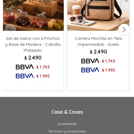
Set de Garra con 6 Pinchos
Cartera Mochila en Tela
y Base de Madera - Caballo
Impermeable - Suela
Plateado
2.490
$
2.490
$
1.743
$
1.743
$
1.992
$
1.992
$
Casa & Cosas
La empresa
Términos y condiciones