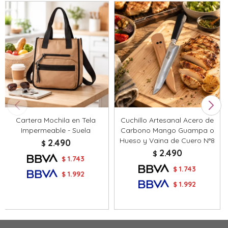
Cartera Mochila en Tela
Cuchillo Artesanal Acero de
Impermeable - Suela
Carbono Mango Guampa o
Hueso y Vaina de Cuero N°8
2.490
$
2.490
$
1.743
$
1.743
$
1.992
$
1.992
$