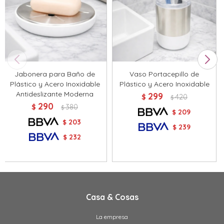
Jabonera para Baño de
Vaso Portacepillo de
Plástico y Acero Inoxidable
Plástico y Acero Inoxidable
Antideslizante Moderna
299
$
420
$
290
$
380
$
209
$
203
$
239
$
232
$
Casa & Cosas
La empresa