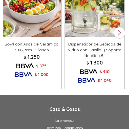
Bowl con Asas de Ceramica
Dispensador de Bebidas de
30X29cm - Blanco
Vidrio con Canilla y Soporte
Metálico 5L
1.250
$
1.300
$
875
$
910
$
1.000
$
1.040
$
Casa & Cosas
La empresa
Términos y condiciones