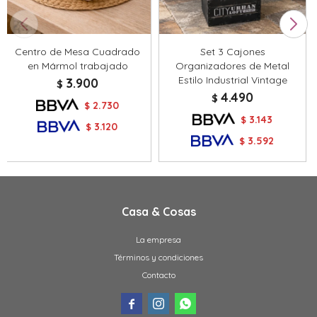
Centro de Mesa Cuadrado
Set 3 Cajones
en Mármol trabajado
Organizadores de Metal
Estilo Industrial Vintage
3.900
$
4.490
$
2.730
$
3.143
$
3.120
$
3.592
$
Casa & Cosas
La empresa
Términos y condiciones
Contacto


