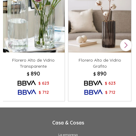
Florero Alto de Vidrio
Florero Alto de Vidrio
Transparente
Grafito
890
890
$
$
623
623
$
$
712
712
$
$
Casa & Cosas
La empresa