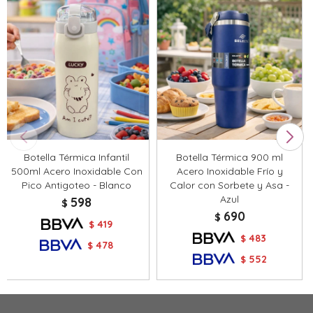
Botella Térmica Infantil
Botella Térmica 900 ml
500ml Acero Inoxidable Con
Acero Inoxidable Frío y
Pico Antigoteo - Blanco
Calor con Sorbete y Asa -
Azul
598
$
690
$
419
$
483
$
478
$
552
$