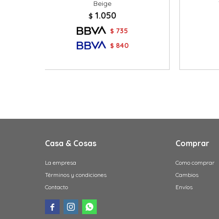
Beige
1.050
$
735
$
840
$
Casa & Cosas
Comprar
La empresa
Como comprar
Términos y condiciones
Cambios
Contacto
Envíos


