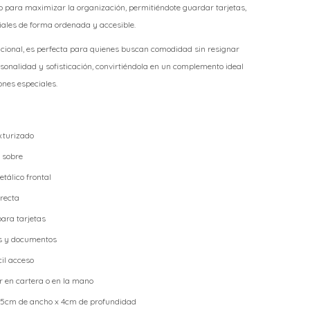
do para maximizar la organización, permitiéndote guardar tarjetas,
ciales de forma ordenada y accesible.
ncional, es perfecta para quienes buscan comodidad sin resignar
rsonalidad y sofisticación, convirtiéndola en un complemento ideal
ones especiales.
exturizado
o sobre
etálico frontal
 recta
ara tarjetas
es y documentos
cil acceso
 en cartera o en la mano
9.5cm de ancho x 4cm de profundidad