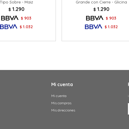
Tipo Sobre - Maiz
Grande con Cierre - Glicina
1.290
1.290
$
$
903
903
$
$
1.032
1.032
$
$
Mi cuenta
Mi cuenta
Mis compras
Mis direcciones