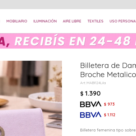
N
MOBILIARIO
ILUMINACIÓN
AIRE LIBRE
TEXTILES
USO PERSONA
Billetera de Da
Broche Metalico 
MABI124Lila
1.390
$
973
$
1.112
$
Billetera femenina tipo sobr