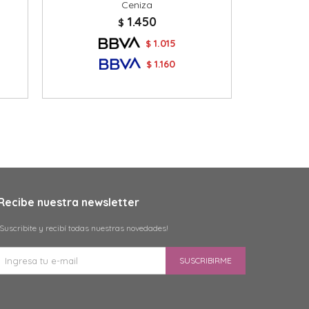
Ceniza
1.450
$
1.015
$
1.160
$
Recibe nuestra newsletter
¡Suscribite y recibí todas nuestras novedades!
SUSCRIBIRME