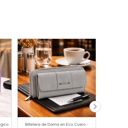
ógico
Billetera de Dama en Eco Cuero -
Monedero 