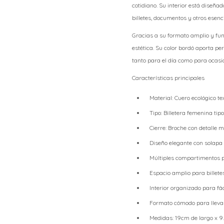
cotidiano. Su interior está diseña
billetes, documentos y otros esen
Gracias a su formato amplio y fu
estética. Su color bordó aporta pe
tanto para el día como para ocasi
Características principales
Material: Cuero ecológico t
Tipo: Billetera femenina tip
Cierre: Broche con detalle m
Diseño elegante con solapa
Múltiples compartimentos p
Espacio amplio para billet
Interior organizado para fá
Formato cómodo para llevar
Medidas: 19cm de largo x 