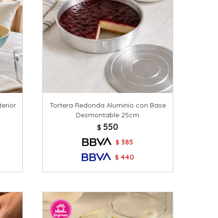
erior
Tortera Redonda Aluminio con Base
Desmontable 25cm
550
$
385
$
440
$