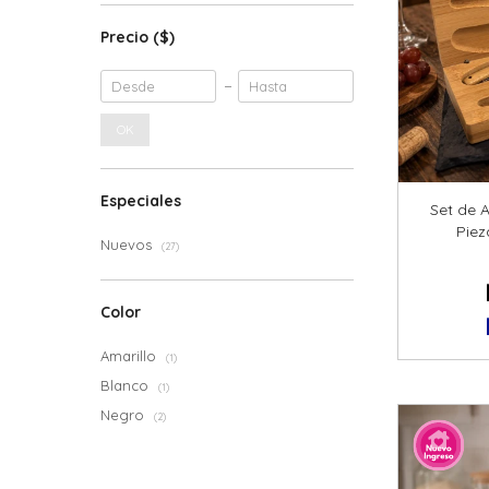
Precio
($)
OK
Especiales
Set de 
Pie
Nuevos
(27)
Color
Amarillo
(1)
Blanco
(1)
Negro
(2)