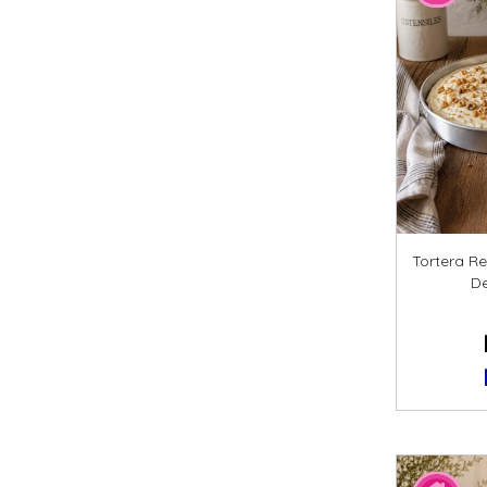
Tortera R
D