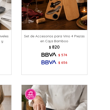
iveles
Set de Accesorios para Vino 4 Piezas
 y
en Caja Bamboo
820
$
574
$
656
$