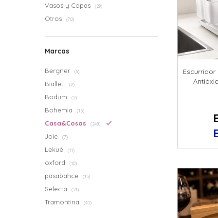
Vasos y Copas
(29)
Otros
(70)
Marcas
Bergner
Escurridor
(6)
Antióxi
Bialleti
(2)
Bodum
(2)
Bohemia
(15)
Casa&Cosas
(248)
Joie
(7)
Lekué
(11)
oxford
(10)
pasabahce
(15)
Selecta
(21)
Tramontina
(40)