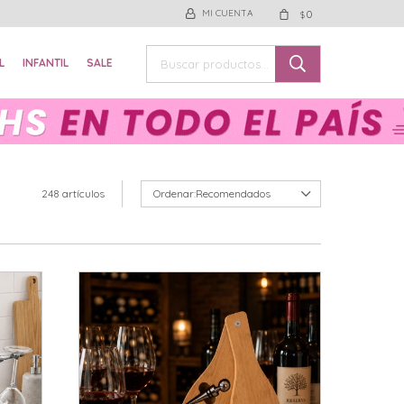
0
$
L
INFANTIL
SALE
248 artículos
Recomendados