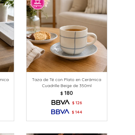
mica
Taza de Té con Plato en Cerámica
Cuadrille Beige de 350ml
180
$
126
$
144
$