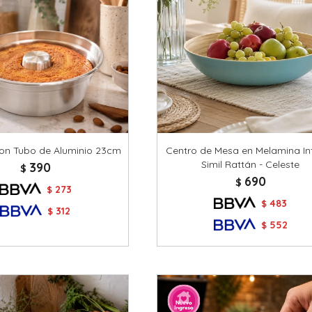
on Tubo de Aluminio 23cm
Centro de Mesa en Melamina Int
Simil Rattán - Celeste
390
$
690
$
273
$
483
$
312
$
552
$