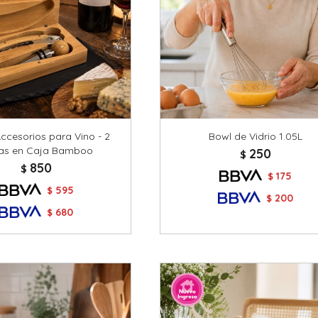
Accesorios para Vino - 2
Bowl de Vidrio 1.05L
zas en Caja Bamboo
250
$
850
$
175
$
595
$
200
$
680
$