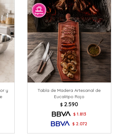
or y
Tabla de Madera Artesanal de
le
Eucalitpo Rojo
2.590
$
1.813
$
2.072
$