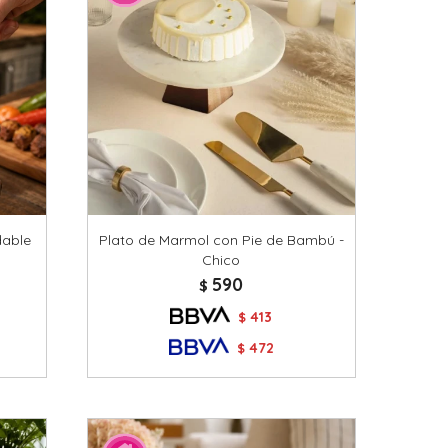
dable
Plato de Marmol con Pie de Bambú -
Chico
590
$
413
$
472
$