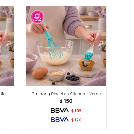
Lila
Batidor y Pincel en Silicona - Verde
150
$
105
$
120
$