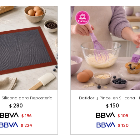
 Silicona para Repostería
Batidor y Pincel en Silicona - 
280
150
$
$
196
105
$
$
224
120
$
$