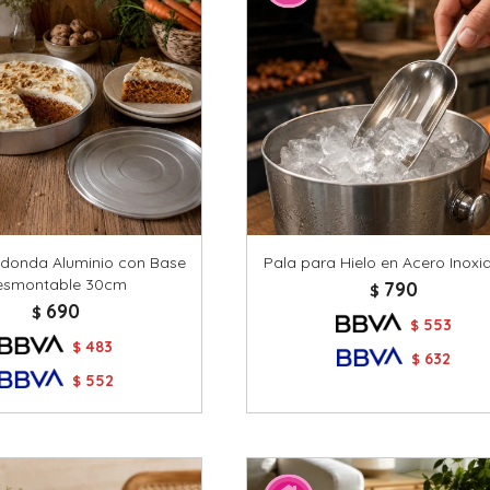
edonda Aluminio con Base
Pala para Hielo en Acero Inoxi
esmontable 30cm
790
$
690
$
553
$
483
$
632
$
552
$