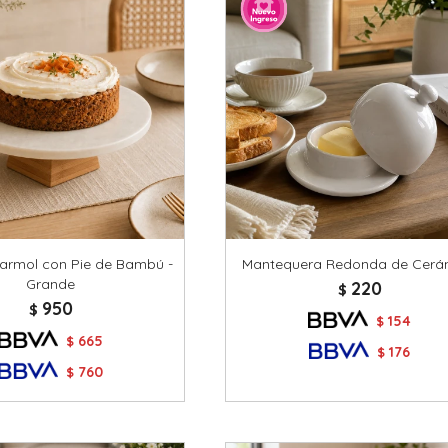
Marmol con Pie de Bambú -
Mantequera Redonda de Cerá
Grande
220
$
950
$
154
$
665
$
176
$
760
$