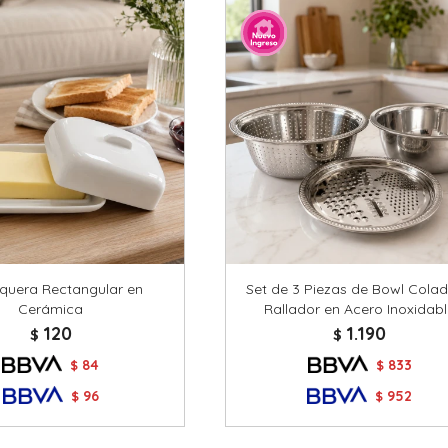
quera Rectangular en
Set de 3 Piezas de Bowl Colad
Cerámica
Rallador en Acero Inoxidab
120
1.190
$
$
84
833
$
$
96
952
$
$