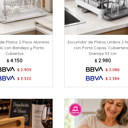
 de Platos 2 Pisos Aluminio
Escurridor de Platos Umbra 2 N
do con Bandeja y Porta
con Porta Copas, Cubiertero
Cubiertos
Drenaje 53 cm
4.150
2.980
$
$
2.905
2.086
$
$
3.320
2.384
$
$