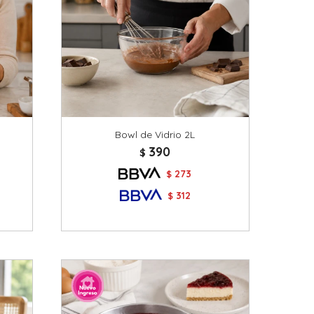
Bowl de Vidrio 2L
390
$
273
$
312
$