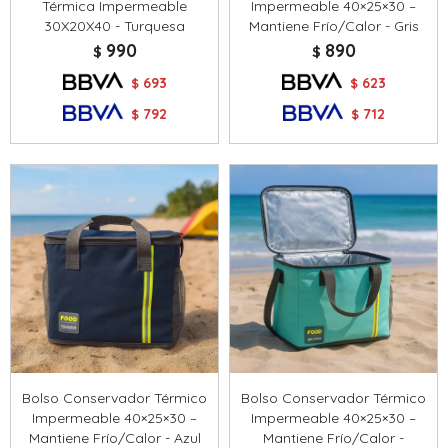
Térmica Impermeable
Impermeable 40×25×30 –
30X20X40 - Turquesa
Mantiene Frío/Calor - Gris
990
890
$
$
693
623
$
$
792
712
$
$
Bolso Conservador Térmico
Bolso Conservador Térmico
Impermeable 40×25×30 –
Impermeable 40×25×30 –
Mantiene Frío/Calor - Azul
Mantiene Frío/Calor -