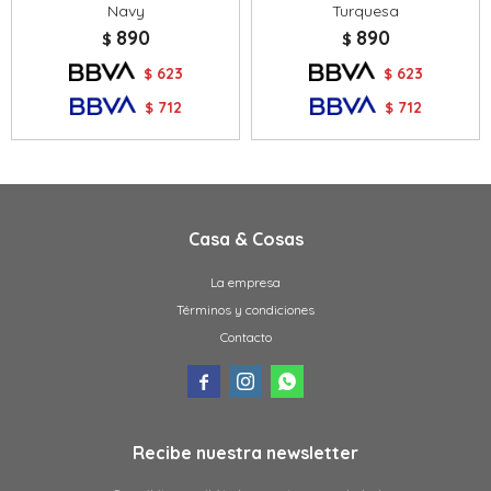
Navy
Turquesa
890
890
$
$
623
623
$
$
712
712
$
$
Casa & Cosas
La empresa
Términos y condiciones
Contacto



Recibe nuestra newsletter