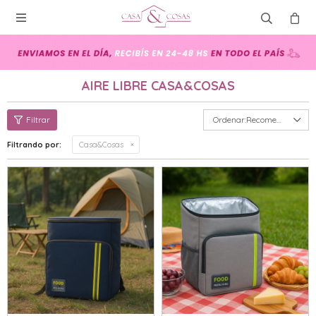

AIRE LIBRE CASA&COSAS
Recomendados
Filtrando por:
Casa&Cosas