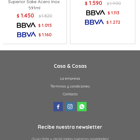
Superior Sake Acero Inox.
1.590
$
1.990
$
591ml
1.113
$
1.450
$
1.820
$
1.272
$
1.015
$
1.160
$
Casa & Cosas
La empresa
Términos y condiciones
Contacto



Recibe nuestra newsletter
¡Suscribite y recibí todas nuestras novedades!