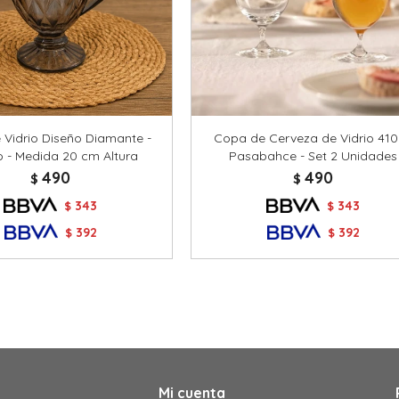
 Vidrio Diseño Diamante -
Copa de Cerveza de Vidrio 41
o - Medida 20 cm Altura
Pasabahce - Set 2 Unidades
490
490
$
$
343
343
$
$
392
392
$
$
Mi cuenta