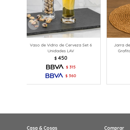
Vaso de Vidrio de Cerveza Set 6
Jarra de
Unidades LAV
Grafit
450
$
315
$
360
$
Casa & Cosas
Comprar