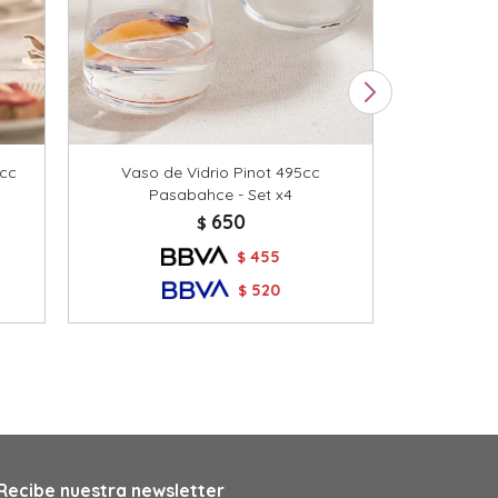
0cc
Vaso de Vidrio Pinot 495cc
Vaso de V
Pasabahce - Set x4
Ta
650
$
455
$
520
$
Recibe nuestra newsletter