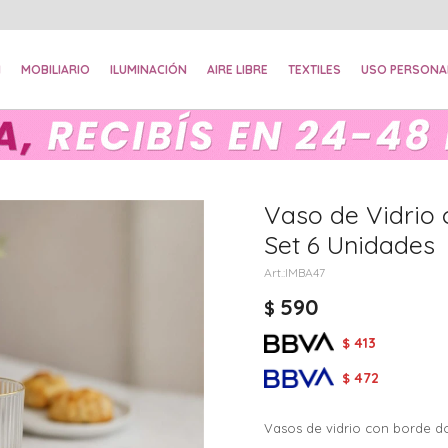
N
MOBILIARIO
ILUMINACIÓN
AIRE LIBRE
TEXTILES
USO PERSONA
Vaso de Vidrio
Set 6 Unidades
IMBA47
590
$
413
$
472
$
Vasos de vidrio con borde do