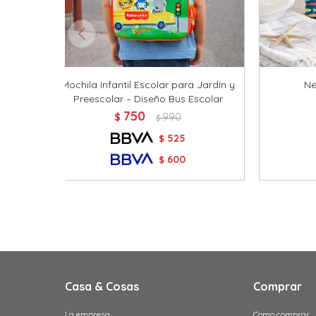
Mochila Infantil Escolar para Jardín y
Ne
Preescolar – Diseño Bus Escolar
750
$
990
$
525
$
600
$
Casa & Cosas
Comprar
La empresa
Como comprar