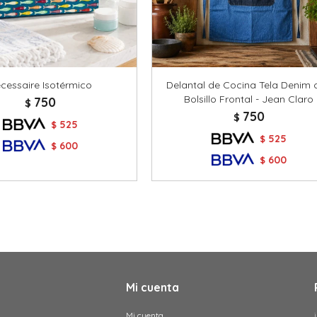
cessaire Isotérmico
Delantal de Cocina Tela Denim 
Bolsillo Frontal - Jean Claro
750
$
750
$
525
$
525
$
600
$
600
$
Mi cuenta
Mi cuenta