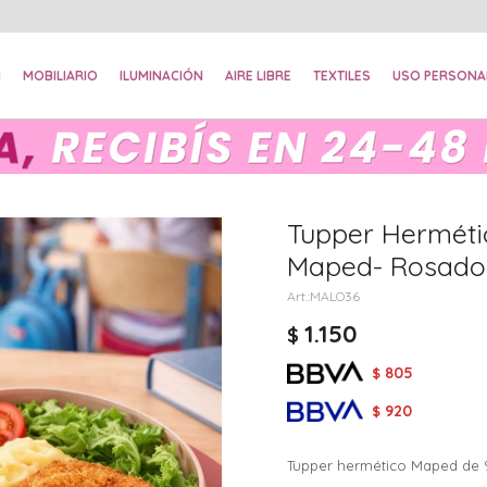
N
MOBILIARIO
ILUMINACIÓN
AIRE LIBRE
TEXTILES
USO PERSONA
Tupper Herméti
Maped- Rosado
MALO36
1.150
$
805
$
920
$
Tupper hermético Maped de 9