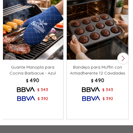
Guante Manopla para
Bandeja para Muffin con
Cocina Barbacue - Azul
Antiadherente 12 Cavidades
490
490
$
$
343
343
$
$
392
392
$
$