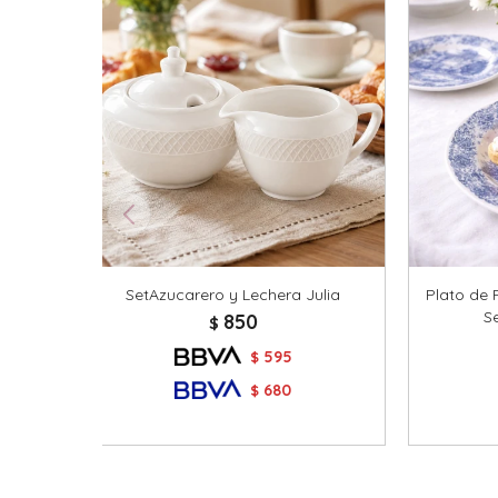
SetAzucarero y Lechera Julia
Plato de 
S
850
$
595
$
680
$