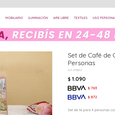
N
MOBILIARIO
ILUMINACIÓN
AIRE LIBRE
TEXTILES
USO PERSONA
Set de Café de
Personas
IMBA3
1.090
$
763
$
872
$
Set de té para 4 personas co