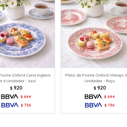
Postre Oxford Cena Inglesa
Plato de Postre Oxford Vilarejo S
et 6 Unidades - Azul
Unidades - Rojo
920
920
$
$
644
644
$
$
736
736
$
$