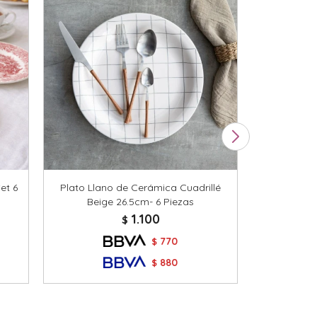
et 6
Plato Llano de Cerámica Cuadrillé
Plato Postr
Beige 26.5cm- 6 Piezas
Ver
1.100
$
770
$
880
$