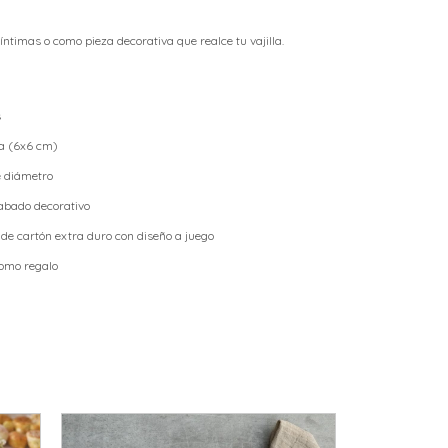
 íntimas o como pieza decorativa que realce tu vajilla.
s
da (6x6 cm)
e diámetro
abado decorativo
de cartón extra duro con diseño a juego
como regalo