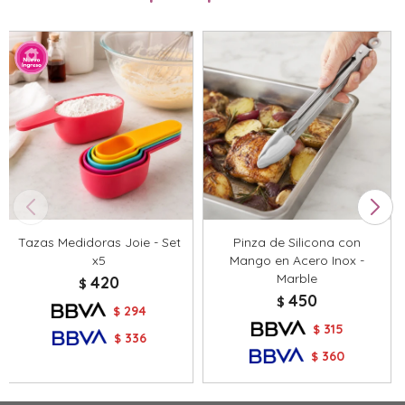
Tazas Medidoras Joie - Set
Pinza de Silicona con
x5
Mango en Acero Inox -
Marble
420
$
450
$
294
$
315
$
336
$
360
$