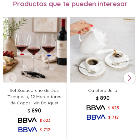
Productos que te pueden interesar
Set Sacacorcho de Dos
Cafetera Julia
Tiempos y 12 Marcadores
890
$
de Copas- Vin Bouquet
623
$
890
$
712
$
623
$
712
$