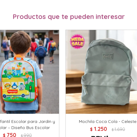
Productos que te pueden interesar
fantil Escolar para Jardín y
Mochila Coca Cola - Celeste
lar – Diseño Bus Escolar
1.250
$
1.690
$
750
$
990
$