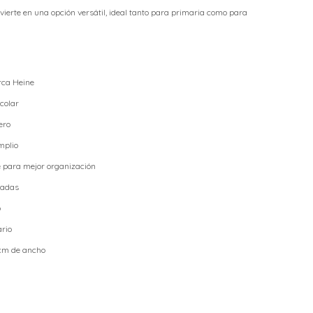
vierte en una opción versátil, ideal tanto para primaria como para
rca Heine
colar
ero
mplio
re para mejor organización
hadas
o
rio
7cm de ancho