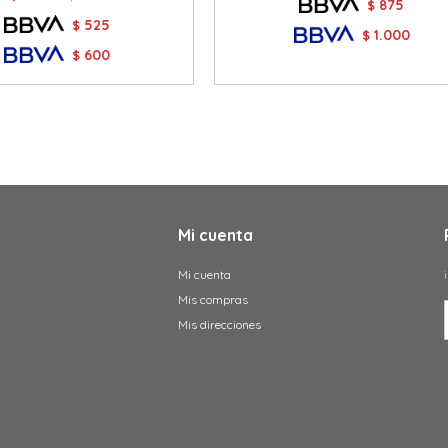
875
$
525
$
1.000
$
600
$
Mi cuenta
Mi cuenta
Mis compras
Mis direcciones