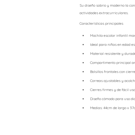
Su diseño sobrio y moderno la con
actividades extracurriculares.
Características principales
Mochila escolar infantil ma
Ideal para niñas en edad es
Material resistente y durad
Compartimento principal a
Bolsillos frontales con cier
Correas ajustables y acolc
Cierres firmes y de fácil us
Diseño cómodo para uso dia
Medias: 44cm de largo x 3