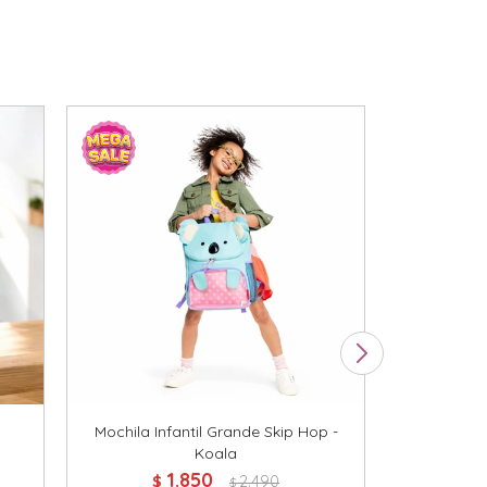
Mochila Infantil Grande Skip Hop -
Mochi
Koala
$
1.850
$
2.490
$