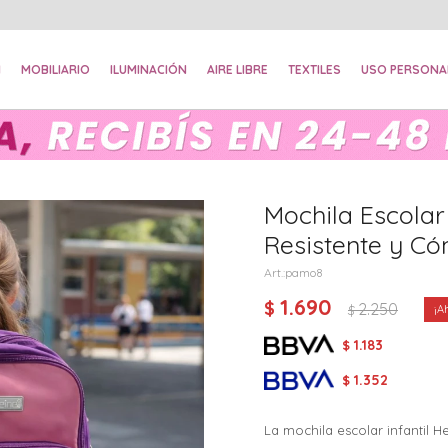
N
MOBILIARIO
ILUMINACIÓN
AIRE LIBRE
TEXTILES
USO PERSONA
Mochila Escolar 
Resistente y C
pamo8
1.690
$
2.250
$
1.183
$
1.352
$
La mochila escolar infantil H