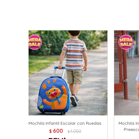
Mochila Infantil Escolar con Ruedas
Mochila In
Preesco
600
$
1.050
$