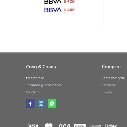
420
$
480
$
Casa & Cosas
Comprar
La empresa
Como comprar
Términos y condiciones
Cambios
Contacto
Envíos


